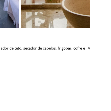
dor de teto, secador de cabelos, frigobar, cofre e TV
r de teto
TV de Led 32"
Secador de cabelo
Rou
Próximo