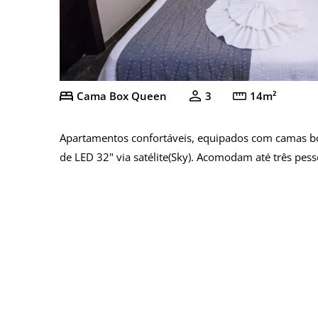
Cama Box Queen
3
14m²
Apartamentos confortáveis, equipados com camas box q
de LED 32" via satélite(Sky). Acomodam até três pess
Cama Box Queen
Cama Solteiro
Banheiro