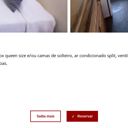
ueen size e/ou camas de solteiro, ar condicionado split, ventila
oas.
 Privativo
Frigobar
Ar condicionado
Ventilado