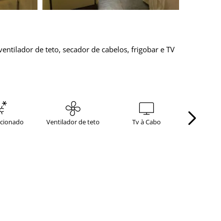
tilador de teto, secador de cabelos, frigobar e TV
icionado
Ventilador de teto
Tv à Cabo
Secador 
Próximo