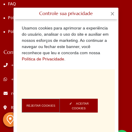
FAQ
Controle sua privacidade
Políticas do Hotel
Usamos cookies para aprimorar a experiência
Políticas de privacidade
do usuário, analisar o uso do site e auxiliar em
nossos esforços de marketing. Ao continuar a
navegar ou fechar este banner, você
Contato
reconhece que leu e concorda com nossa
Política de Privacidade
.
+55 (12) 3896-1118
+55 (12) 98134-7241
reservas@mangarosailhabela.com.br
ACEITAR
REJEITAR COOKIES
Rua Doutor Francisco Gomes da Silva Prado, 34, Santa
COOKIES
Tereza - CEP: 11635-324 - Ilhabela - SP