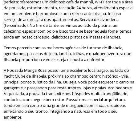
perfeita: oferecemos um delicioso café da manhã, WI-FI em toda a área
da pousada, estacionamento, recepção 24 horas, atendimento especial
em um ambiente harmonioso e uma refrescante piscina. Incluso
serviço de arrumação dos apartamentos. Serviço de lavanderia
(terceirizado). No fim da tarde, servimos ao lado da piscina, um
cafezinho especial com bolo e biscoitos e se bater aquela fome, temos
ainda em nosso cardápio, deliciosos pratos de massas e lanches.
Temos parceria com as melhores agências de turismo de Ilhabela,
agendamos, passeios de jeep, lancha, trilhas, e qualquer aventura que
Ilhabela proporciona e você esteja disposto a enfrentar.
A Pousada Manga Rosa possui uma excelente localização, ao lado do
Yacht Clube de Ilhabela, próxima ao charmoso centro histórico - Vila,
principal ponto turístico da Ilha. Ou seja, você pode esquecer o carro na
garagem e ir passeando para restaurantes, lojas e praias. Acolhedora e
requintada, a pousada transmite aos hóspedes muita tranqüilidade,
conforto, aconchego e bem-estar. Possui uma especial arquitetura,
tendo em seu centro uma grande mangueira com lindas orquídeas
enfeitando o seu tronco, integrando a natureza em todo o seu
ambiente.