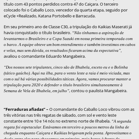
título com 43 pontos perdidos contra 47 do Caiçara. O terceiro
colocado foi o Caballo Loco, vencedor da quarta etapa, seguido por
eCycle +Realizado, Katana Portobello e Barracuda.
Em seu primeiro ano de Classe C30, a tripulação do Kaikias Maserati já
havia conquistado o título brasileiro.
“Não tínhamos a aspiração de
levantarmos o Brasileiro e a Copa Suzuki em nossa primeira temporada com
o barco. A equipe obteve um bom entendimento e também investimos em cabos
e velas, mas sem dúvida, os resultados ficaram acima da expectativa”,
avaliou o comandante Eduardo Mangabeira.
“Dos nossos sete tripulantes, cinco são de Ilhabela, exceto eu e o Bolinha
(tático gaúcho). Aqui na ilha, para o vento leste a raia é meio viciada, mas
com o sul há várias possibilidades táticas. Agora, vamos procurar manter a
tripulação para 2020 e defender o título brasileiro simultaneamente à
, contou o paulista Mangabeira.
Semana de Vela de Ilhabela, em julho”
“Ferraduras afiadas” –
O comandante do Caballo Loco vibrou com as
três vitórias nas três regatas de sábado, com sol e vento leste
constante entre 10 e 14 nós no extremo norte de Ilhabela.
“A segunda
regata foi espetacular. Estávamos em terceiro a poucos metros da linha de
chegada enquanto Caiçara e Kaikias brigavam pela ponta. Aproveitamos o
duelo entre eles para chegarmos em primeiro, meio barco à frente do