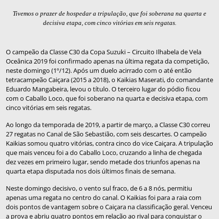
Tivemos o prazer de hospedar a tripulação, que foi soberana na quarta e
decisiva etapa, com cinco vitórias em seis regatas.
O campeão da Classe C30 da Copa Suzuki – Circuito Ilhabela de Vela
Oceânica 2019 foi confirmado apenas na última regata da competição,
neste domingo (1º/12). Após um duelo acirrado com o até então
tetracampeão Caiçara (2015 a 2018), o Kaikias Maserati, do comandante
Eduardo Mangabeira, levou o título. O terceiro lugar do pódio ficou
com o Caballo Loco, que foi soberano na quarta e decisiva etapa, com
cinco vitórias em seis regatas.
Ao longo da temporada de 2019, a partir de março, a Classe C30 correu
27 regatas no Canal de São Sebastião, com seis descartes. O campeão
Kaikias somou quatro vitórias, contra cinco do vice Caiçara. A tripulação
que mais venceu foi a do Caballo Loco, cruzando a linha de chegada
dez vezes em primeiro lugar, sendo metade dos triunfos apenas na
quarta etapa disputada nos dois últimos finais de semana.
Neste domingo decisivo, o vento sul fraco, de 6 a 8 nós, permitiu
apenas uma regata no centro do canal. O Kaikias foi para a raia com
dois pontos de vantagem sobre o Caiçara na classificação geral. Venceu
a prova e abriu quatro pontos em relação ao rival para conquistar o