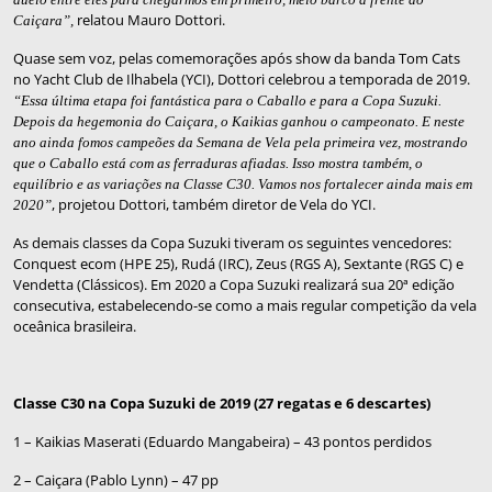
relatou Mauro Dottori.
Caiçara”,
Quase sem voz, pelas comemorações após show da banda Tom Cats
no Yacht Club de Ilhabela (YCI), Dottori celebrou a temporada de 2019.
“Essa última etapa foi fantástica para o Caballo e para a Copa Suzuki.
Depois da hegemonia do Caiçara, o Kaikias ganhou o campeonato. E neste
ano ainda fomos campeões da Semana de Vela pela primeira vez, mostrando
que o Caballo está com as ferraduras afiadas. Isso mostra também, o
equilíbrio e as variações na Classe C30. Vamos nos fortalecer ainda mais em
, projetou Dottori, também diretor de Vela do YCI.
2020”
As demais classes da Copa Suzuki tiveram os seguintes vencedores:
Conquest ecom (HPE 25), Rudá (IRC), Zeus (RGS A), Sextante (RGS C) e
Vendetta (Clássicos). Em 2020 a Copa Suzuki realizará sua 20ª edição
consecutiva, estabelecendo-se como a mais regular competição da vela
oceânica brasileira.
Classe C30 na Copa Suzuki de 2019 (27 regatas e 6 descartes)
1 – Kaikias Maserati (Eduardo Mangabeira) – 43 pontos perdidos
2 – Caiçara (Pablo Lynn) – 47 pp