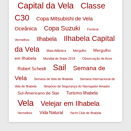
Capital da Vela
Classe
C30
Copa Mitsubishi de Vela
Copa Suzuki
Oceânica
Festival
Ilhabela Capital
Ilhabela
Vermelhos
da Vela
Mergulho
Mata Atlântica
Mergulho
em Ilhabela
Mundial de Snipe 2019
Observação de Aves
Sail
Semana de
Robert Scheidt
Vela
Semana de Vela de Ilhabela
Semana Internacional de
Vela de Ilhabela
Simpósio de Segurança do Navegador Amador
Turismo Ilhabela
Sul-Americano de Star
Vela
Velejar em Ilhabela
Vida Natural
Vermelhos
Yacht Club de Ilhabela